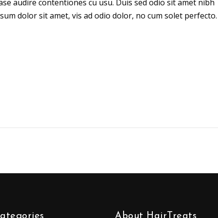
ase audire contentiones cu usu. Duis sed odio sit amet nibh
sum dolor sit amet, vis ad odio dolor, no cum solet perfecto.
ategories
About HairTreats